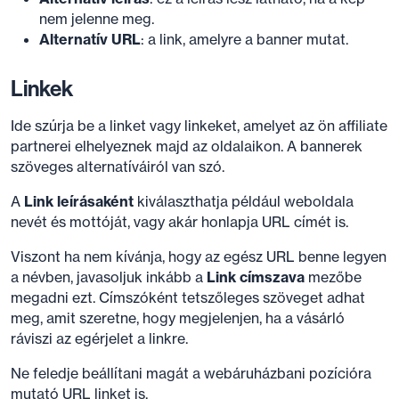
nem jelenne meg.
Alternatív URL
: a link, amelyre a banner mutat.
Linkek
Ide szúrja be a linket vagy linkeket, amelyet az ön affiliate
partnerei elhelyeznek majd az oldalaikon. A bannerek
szöveges alternatíváiról van szó.
A
Link leírásaként
kiválaszthatja például weboldala
nevét és mottóját, vagy akár honlapja URL címét is.
Viszont ha nem kívánja, hogy az egész URL benne legyen
a névben, javasoljuk inkább a
Link címszava
mezőbe
megadni ezt. Címszóként tetszőleges szöveget adhat
meg, amit szeretne, hogy megjelenjen, ha a vásárló
ráviszi az egérjelet a linkre.
Ne feledje beállítani magát a webáruházbani pozícióra
mutató URL linket is.