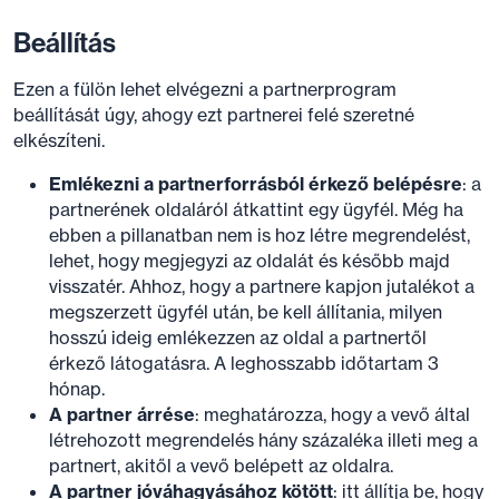
Beállítás
Ezen a fülön lehet elvégezni a partnerprogram
beállítását úgy, ahogy ezt partnerei felé szeretné
elkészíteni.
Emlékezni a partnerforrásból érkező belépésre
: a
partnerének oldaláról átkattint egy ügyfél. Még ha
ebben a pillanatban nem is hoz létre megrendelést,
lehet, hogy megjegyzi az oldalát és később majd
visszatér. Ahhoz, hogy a partnere kapjon jutalékot a
megszerzett ügyfél után, be kell állítania, milyen
hosszú ideig emlékezzen az oldal a partnertől
érkező látogatásra. A leghosszabb időtartam 3
hónap.
A partner árrése
: meghatározza, hogy a vevő által
létrehozott megrendelés hány százaléka illeti meg a
partnert, akitől a vevő belépett az oldalra.
A partner jóváhagyásához kötött
: itt állítja be, hogy