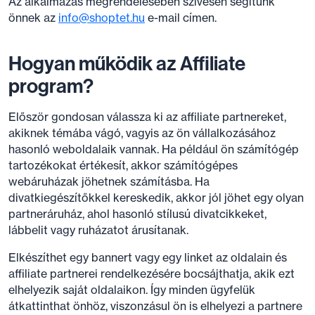
Az alkalmazás megrendelésében szívesen segítünk
önnek az
info@shoptet.hu
e-mail címen.
Hogyan működik az Affiliate
program?
Először gondosan válassza ki az affiliate partnereket,
akiknek témába vágó, vagyis az ön vállalkozásához
hasonló weboldalaik vannak. Ha például ön számítógép
tartozékokat értékesít, akkor számítógépes
webáruházak jöhetnek számításba. Ha
divatkiegészítőkkel kereskedik, akkor jól jöhet egy olyan
partneráruház, ahol hasonló stílusú divatcikkeket,
lábbelit vagy ruházatot árusítanak.
Elkészíthet egy bannert vagy egy linket az oldalain és
affiliate partnerei rendelkezésére bocsájthatja, akik ezt
elhelyezik saját oldalaikon. Így minden ügyfelük
átkattinthat önhöz, viszonzásul ön is elhelyezi a partnere