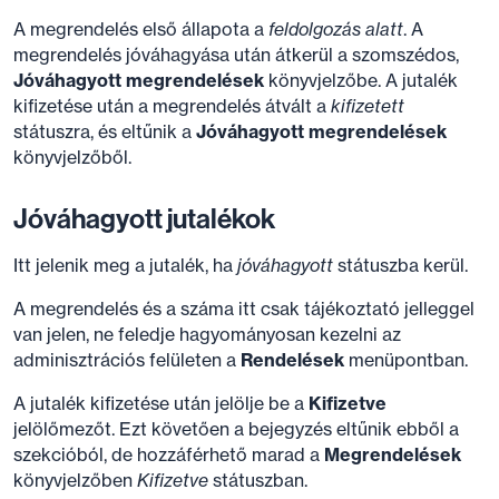
A megrendelés első állapota a
feldolgozás alatt
. A
megrendelés jóváhagyása után átkerül a szomszédos,
Jóváhagyott megrendelések
könyvjelzőbe. A jutalék
kifizetése után a megrendelés átvált a
kifizetett
státuszra, és eltűnik a
Jóváhagyott megrendelések
könyvjelzőből.
Jóváhagyott jutalékok
Itt jelenik meg a jutalék, ha
jóváhagyott
státuszba kerül.
A megrendelés és a száma itt csak tájékoztató jelleggel
van jelen, ne feledje hagyományosan kezelni az
adminisztrációs felületen a
Rendelések
menüpontban.
A jutalék kifizetése után jelölje be a
Kifizetve
jelölőmezőt. Ezt követően a bejegyzés eltűnik ebből a
szekcióból, de hozzáférhető marad a
Megrendelések
könyvjelzőben
Kifizetve
státuszban.