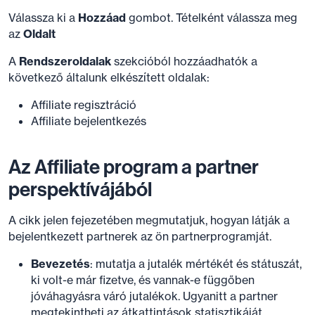
Válassza ki a
Hozzáad
gombot. Tételként válassza meg
az
Oldalt
A
Rendszeroldalak
szekcióból hozzáadhatók a
következő általunk elkészített oldalak:
Affiliate regisztráció
Affiliate bejelentkezés
Az Affiliate program a partner
perspektívájából
A cikk jelen fejezetében megmutatjuk, hogyan látják a
bejelentkezett partnerek az ön partnerprogramját.
Bevezetés
: mutatja a jutalék mértékét és státuszát,
ki volt-e már fizetve, és vannak-e függőben
jóváhagyásra váró jutalékok. Ugyanitt a partner
megtekintheti az átkattintások statisztikáját.