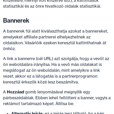
kifizetésre, mennyi volt kifizetve stb.), a kattintások
statisztikái és az önre hivatkozó oldalak statisztikái.
Bannerek
A bannerek fül alatt kiválaszthatja azokat a bannereket,
amelyeket affiliate partnerei elhelyezhetnek az
oldalaikon. Vásárlóik ezeken keresztül kattinthatnak át
önhöz.
A link a bannerre (cél URL) azt szolgálja, hogy a vevőt az
ön weboldalára irányítsa. Ha a vevő más oldalakat is
meglátogat az ön weboldalán, mint amelyikre a link
vezet, akkor ez a látogatás is a partnerprogramon
keresztül érkezők közé lesz beszámítva.
A
Hozzáad
gomb lenyomásával megnyílik egy
párbeszédablak. Ebben lehet feltölteni a banner, vagyis a
reklámot tartalmazó képet. Állítsa be:
Alternatív leírás
: ez a leírás lesz látható, ha a kép