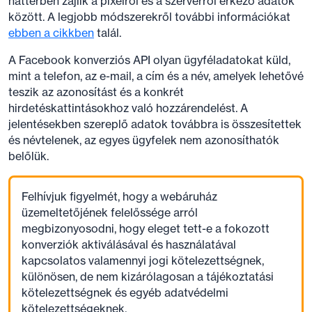
háttérben zajlik a pixelről és a szerverről érkező adatok
között. A legjobb módszerekről további információkat
ebben a cikkben
talál.
A Facebook konverziós API olyan ügyféladatokat küld,
mint a telefon, az e-mail, a cím és a név, amelyek lehetővé
teszik az azonosítást és a konkrét
hirdetéskattintásokhoz való hozzárendelést. A
jelentésekben szereplő adatok továbbra is összesítettek
és névtelenek, az egyes ügyfelek nem azonosíthatók
belőlük.
Felhívjuk figyelmét, hogy a webáruház
üzemeltetőjének felelőssége arról
megbizonyosodni, hogy eleget tett-e a fokozott
konverziók aktiválásával és használatával
kapcsolatos valamennyi jogi kötelezettségnek,
különösen, de nem kizárólagosan a tájékoztatási
kötelezettségnek és egyéb adatvédelmi
kötelezettségeknek.