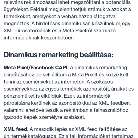
releváns reklámozással lehet megszólítani a potenciális
ügyfeleket. Például megjeleníthetjük számukra azokat a
termékeket, amelyeket a webáruházba látogatva
megnéztek. A hirdetések dinamikusan készülnek el, egy
XML-hírcsatornának és a Meta Pixelről származó
információknak köszönhetően.
Dinamikus remarketing beállítása:
Meta Pixel/Facebook CAPI
: A dinamikus remarketing
elindításához be kell állítani a Meta Pixelt és közzé kell
tenni az eseményeket az interneten. A szokásos
eseményekhez az egyes termékek azonosítóit, áraikat és
pénznemüket is elküldjük. Ezek az információk
párosításra kerülnek az azonosítókkal az XML feedben,
valamint lehetővé teszik a reklámban a felhasználóhoz
igazodó képek személyre szabását.
XML feed
: A második lépés az XML feed feltöltése az
ún. termékkatalógusba. Ez a fájl információkat tartalmaz