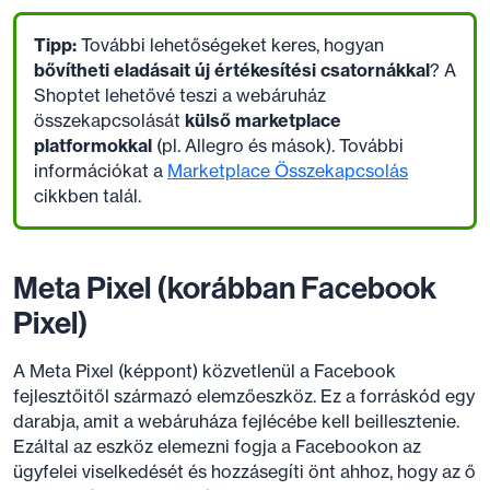
Tipp:
További lehetőségeket keres, hogyan
bővítheti eladásait új értékesítési csatornákkal
? A
Shoptet lehetővé teszi a webáruház
összekapcsolását
külső marketplace
platformokkal
(pl. Allegro és mások). További
információkat a
Marketplace Összekapcsolás
cikkben talál.
Meta Pixel (korábban Facebook
Pixel)
A Meta Pixel (képpont) közvetlenül a Facebook
fejlesztőitől származó elemzőeszköz. Ez a forráskód egy
darabja, amit a webáruháza fejlécébe kell beillesztenie.
Ezáltal az eszköz elemezni fogja a Facebookon az
ügyfelei viselkedését és hozzásegíti önt ahhoz, hogy az ő