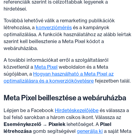
referenciáik szerint is célzottabbak legyenek a
hirdetései.
Továbbá lehetővé válik a remarketing publikációk
létrehozása, a
konverziómérés
és a kampányok
optimalizálása. A funkciók használatához az alább leírtak
szerint kell beillesztenie a Meta Pixel kódot a
webáruházába.
A további információkat erről a szolgáltatásról
közvetlenül a
Meta Pixel
weboldalon és a Meta
súgójában, a
Hogyan használható a Meta Pixel az
optimalizálásra és a konverziókövetésre
fejezetben talál.
Meta Pixel beillesztése a webáruházba
Lépjen be a Facebook
Hirdetéskezelőjébe
és válassza a
bal felső sarokban a három csíkos ikont. Válassza az
Eseménykezelő → Pixelek
lehetőséget. A
Pixel
létrehozása
gomb segítségével
generálja ki
a saját Meta