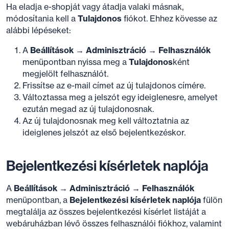
Ha eladja e-shopját vagy átadja valaki másnak,
módosítania kell a
Tulajdonos
fiókot. Ehhez kövesse az
alábbi lépéseket:
A
Beállítások → Adminisztráció → Felhasználók
menüpontban nyissa meg a
Tulajdonos
ként
megjelölt felhasználót.
Frissítse az e-mail címet az új tulajdonos címére.
Változtassa meg a jelszót egy ideiglenesre, amelyet
ezután megad az új tulajdonosnak.
Az új tulajdonosnak meg kell változtatnia az
ideiglenes jelszót az első bejelentkezéskor.
Bejelentkezési kísérletek naplója
A
Beállítások → Adminisztráció → Felhasználók
menüpontban, a
Bejelentkezési kísérletek naplója
fülön
megtalálja az összes bejelentkezési kísérlet listáját a
webáruházban lévő összes felhasználói fiókhoz, valamint