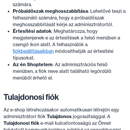
számára.
Próbaidőszak meghosszabbítása
: Lehetővé teszi a
felhasználó számára, hogy a próbaidőszak
meghosszabbítását kérje az adminisztrátortól.
Értesítési adatok
: Meghatározza, hogy
megjelenjenek-e az értesítések a felső menüben a
csengő ikon alatt. A felhasználók a
fiókbeállításaikban
módosíthatják az értesítési
típusokat.
Az én Shoptetem
: Az adminisztrációs felső
menüben, a fiók neve alatt található legördülő
menüből érhető el.
Tulajdonosi fiók
Az e-shop létrehozásakor automatikusan létrejön egy
adminisztrátori fiók
Tulajdonos
jogosultsággal. A
Tulajdonosi fiók
e-mail kulcsfontosságú az Önnel
folytatott kommunikációhoz, például az engedélyezési