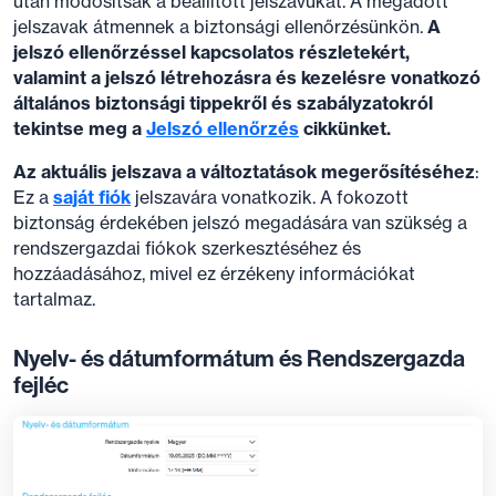
után módosítsák a beállított jelszavukat. A megadott
jelszavak átmennek a biztonsági ellenőrzésünkön.
A
jelszó ellenőrzéssel kapcsolatos részletekért,
valamint a jelszó létrehozásra és kezelésre vonatkozó
általános biztonsági tippekről és szabályzatokról
tekintse meg a
Jelszó ellenőrzés
cikkünket.
Az aktuális jelszava a változtatások megerősítéséhez
:
Ez a
saját fiók
jelszavára vonatkozik. A fokozott
biztonság érdekében jelszó megadására van szükség a
rendszergazdai fiókok szerkesztéséhez és
hozzáadásához, mivel ez érzékeny információkat
tartalmaz.
Nyelv- és dátumformátum és Rendszergazda
fejléc