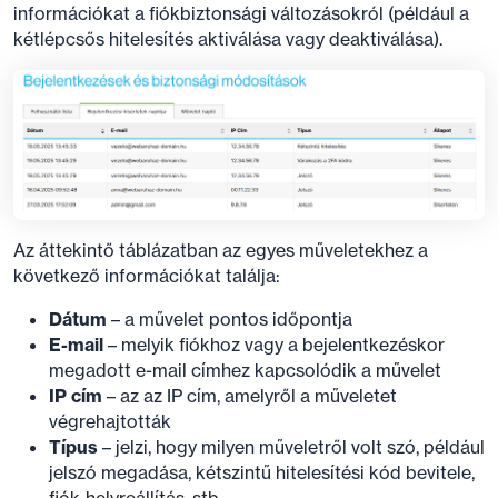
információkat a fiókbiztonsági változásokról (például a
kétlépcsős hitelesítés aktiválása vagy deaktiválása).
Az áttekintő táblázatban az egyes műveletekhez a
következő információkat találja:
Dátum
– a művelet pontos időpontja
E-mail
– melyik fiókhoz vagy a bejelentkezéskor
megadott e-mail címhez kapcsolódik a művelet
IP cím
– az az IP cím, amelyről a műveletet
végrehajtották
Típus
– jelzi, hogy milyen műveletről volt szó, például
jelszó megadása, kétszintű hitelesítési kód bevitele,
fiók-helyreállítás, stb.