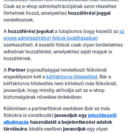
Csak az e-shop adminisztrációjának azon részeihez
férhetnek hozzá, amelyekhez
hozzáférési joggal
rendelkeznek.
A
hozzáférési jogokat
a tulajdonos (vagy kezelő) az
az
egyes adminisztrátori fiókok beállításaiban
szerkesztheti. A kezelői fiókok csak olyan területekhez
adhatnak hozzáférést, amelyekhez saját maguk is
hozzáférnek.
A
Partner
jogosultsággal rendelkező fiókoknál
engedélyezni kell a
kétfaktoros hitelesítést
. Bár a
kétfaktoros hitelesítés nem kötelező más fiókoknál,
javasoljuk, hogy mindig aktiválja azt az e-shop
biztonságának növelése érdekében.
Különösen a partnerfiókok esetében (bár ez más
fiókokra is vonatkozik)
javasoljuk egy
jelszókezelő
alkalmazás
használatát a bejelentkezési adatok
tárolására
. Ideális esetben
javasoljuk
egy olyan