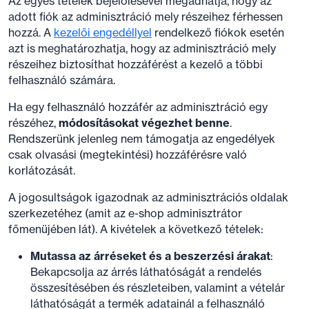
Az egyes tételek bejelölésével megadhatja, hogy az
adott fiók az adminisztráció mely részeihez férhessen
hozzá. A
kezelői engedéllyel
rendelkező fiókok esetén
azt is meghatározhatja, hogy az adminisztráció mely
részeihez biztosíthat hozzáférést a kezelő a többi
felhasználó számára.
Ha egy felhasználó hozzáfér az adminisztráció egy
részéhez,
módosításokat végezhet benne
.
Rendszerünk jelenleg nem támogatja az engedélyek
csak olvasási (megtekintési) hozzáférésre való
korlátozását.
A jogosultságok igazodnak az adminisztrációs oldalak
szerkezetéhez (amit az e-shop adminisztrátor
főmenüjében lát). A kivételek a következő tételek:
Mutassa az árréseket és a beszerzési árakat
:
Bekapcsolja az árrés láthatóságát a rendelés
összesítésében és részleteiben, valamint a vételár
láthatóságát a termék adatainál a felhasználó