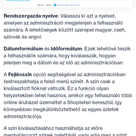
Rendszergazda nyelve
: Válassza ki azt a nyelvet,
amelyen az adminisztráció megjelenjen a felhasználó
számára. A lehetőségek között szerepel magyar, cseh,
szlovák és angol.
Dátumformátum
és
Időformátum
: Ezek lehetővé teszik
a felhasználók számára, hogy kiválasszák, hogyan
jelenjen meg a dátum és az idő az adminisztrációban.
A
Fejlécszín
opció segítségével az adminisztrációban
testreszabhatja a felső menü színét. A szín csak a
kiválasztott fióknál változik. Ez a funkció olyan
helyzetekben lehet hasznos, amikor egy felhasználó több
online áruházat üzemeltet a Shopteten keresztül, így
könnyebben megkülönböztethető az egyes üzletek
adminisztrációja.
A szín kiválasztásához használhatja az előre
meghatározott színek palettáját, vagy adja meg a színt