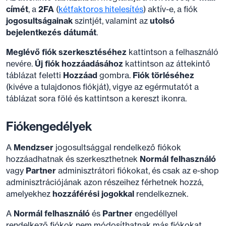
címét
, a
2FA
(
kétfaktoros hitelesítés
) aktív-e, a fiók
jogosultságainak
szintjét, valamint az
utolsó
bejelentkezés dátumát
.
Meglévő fiók szerkesztéséhez
kattintson a felhasználó
nevére.
Új fiók hozzáadásához
kattintson az áttekintő
táblázat feletti
Hozzáad
gombra.
Fiók törléséhez
(kivéve a tulajdonos fiókját), vigye az egérmutatót a
táblázat sora fölé és kattintson a kereszt ikonra.
Fiókengedélyek
A
Mendzser
jogosultsággal rendelkező fiókok
hozzáadhatnak és szerkeszthetnek
Normál felhasználó
vagy
Partner
adminisztrátori fiókokat, és csak az e-shop
adminisztrációjának azon részeihez férhetnek hozzá,
amelyekhez
hozzáférési jogokkal
rendelkeznek.
A
Normál felhasználó
és
Partner
engedéllyel
rendelkező fiókok nem módosíthatnak más fiókokat.