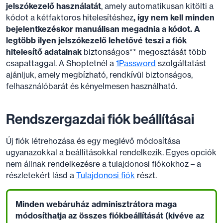
jelszókezelő használatát
, amely automatikusan kitölti a
kódot a kétfaktoros hitelesítéshez
, így nem kell minden
bejelentkezéskor manuálisan megadnia a kódot. A
legtöbb ilyen jelszókezelő lehetővé teszi a fiók
hitelesítő adatainak
biztonságos** megosztását több
csapattaggal. A Shoptetnél a
1Password
szolgáltatást
ajánljuk, amely megbízható, rendkívül biztonságos,
felhasználóbarát és kényelmesen használható.
Rendszergazdai fiók beállításai
Új fiók létrehozása és egy meglévő módosítása
ugyanazokkal a beállításokkal rendelkezik. Egyes opciók
nem állnak rendelkezésre a tulajdonosi fiókokhoz – a
részletekért lásd a
Tulajdonosi fiók
részt.
Minden webáruház adminisztrátora
maga
módosíthatja az összes fiókbeállítását
(kivéve az