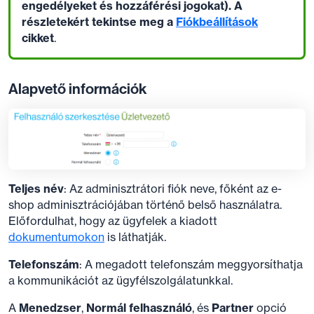
engedélyeket és hozzáférési jogokat). A
részletekért tekintse meg a
Fiókbeállítások
cikket
.
Alapvető információk
Teljes név
: Az adminisztrátori fiók neve, főként az e-
shop adminisztrációjában történő belső használatra.
Előfordulhat, hogy az ügyfelek a kiadott
dokumentumokon
is láthatják.
Telefonszám
: A megadott telefonszám meggyorsíthatja
a kommunikációt az ügyfélszolgálatunkkal.
A
Menedzser
,
Normál felhasználó
, és
Partner
opció