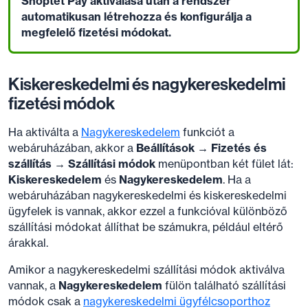
Shoptet Pay aktiválása után a rendszer
automatikusan létrehozza és konfigurálja a
megfelelő fizetési módokat.
Kiskereskedelmi és nagykereskedelmi
fizetési módok
Ha aktiválta a
Nagykereskedelem
funkciót a
webáruházában, akkor a
Beállítások → Fizetés és
szállítás → Szállítási módok
menüpontban két fület lát:
Kiskereskedelem
és
Nagykereskedelem
. Ha a
webáruházában nagykereskedelmi és kiskereskedelmi
ügyfelek is vannak, akkor ezzel a funkcióval különböző
szállítási módokat állíthat be számukra, például eltérő
árakkal.
Amikor a nagykereskedelmi szállítási módok aktiválva
vannak, a
Nagykereskedelem
fülön található szállítási
módok csak a
nagykereskedelmi ügyfélcsoporthoz