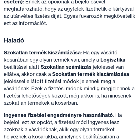
esetén)
: Ennek az opciónak a bejelölésével
meghatározható, hogy az ügyfelek fizethetik-e kártyával
az utánvétes fizetés díját. Egyes fuvarozók megkövetelik
ezt az információt.
Haladó
Szokatlan termék kiszámlázása
: Ha egy vásárló
kosarában egy olyan termék van, amely a
Logisztika
beállításai alatt
Szokatlan számlázás
jelöléssel van
ellátva, akkor csak a
Szokatlan termék kiszámlázása
jelöléssel ellátott fizetési módok jelennek meg a
vásárlónak. Ezek a fizetési módok mindig megjelennek a
fizetési lehetőségek között, még akkor is, ha nincsenek
szokatlan termékek a kosárban.
Ingyenes fizetési engedményre használható
: Ha
bejelöli ezt az opciót, a fizetési mód ingyenes lesz
azoknak a vásárlóknak, akik egy olyan terméket
helyeznek a kosarukba, amelynek beállításaiban a