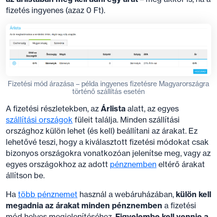
fizetés ingyenes (azaz 0 Ft).
Fizetési mód árazása – példa ingyenes fizetésre Magyarországra
történő szállítás esetén
A fizetési részletekben, az
Árlista
alatt, az egyes
szállítási országok
füleit találja. Minden szállítási
országhoz külön lehet (és kell) beállítani az árakat. Ez
lehetővé teszi, hogy a kiválasztott fizetési módokat csak
bizonyos országokra vonatkozóan jelenítse meg, vagy az
egyes országokhoz az adott
pénznemben
eltérő árakat
állítson be.
Ha
több pénznemet
használ a webáruházában,
külön kell
megadnia az árakat minden pénznemben
a fizetési
mód helyes megjelenítéséhez.
Figyelembe kell vennie a