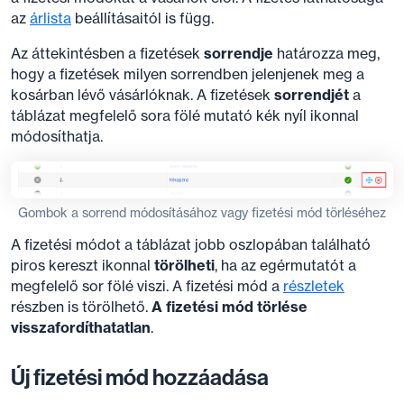
az
árlista
beállításaitól is függ.
Az áttekintésben a fizetések
sorrendje
határozza meg,
hogy a fizetések milyen sorrendben jelenjenek meg a
kosárban lévő vásárlóknak. A fizetések
sorrendjét
a
táblázat megfelelő sora fölé mutató kék nyíl ikonnal
módosíthatja.
Gombok a sorrend módosításához vagy fizetési mód törléséhez
A fizetési módot a táblázat jobb oszlopában található
piros kereszt ikonnal
törölheti
, ha az egérmutatót a
megfelelő sor fölé viszi. A fizetési mód a
részletek
részben is törölhető.
A fizetési mód törlése
visszafordíthatatlan
.
Új fizetési mód hozzáadása