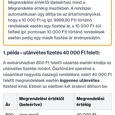
Megrendelési értéktől (beleértve)
, mind a
Megrendelési értékig
mezőkben. A rendszer
automatikusan úgy állítja be az ártartományokat,
hogy a 10 000 Ft-ig (pl. 9999,90 Ft) történő
rendelések esetén egy fizetési ár, a 10 000 Ft-tól
felfelé (pl. pontosan 10 000 Ft) történő rendelések
esetén pedig egy másik fizetési ár érvényesüljön.
1. példa – utánvétes fizetés 40 000 Ft felett:
A webáruházban 800 Ft feletti vásárlás esetén kínálja az
utánvétes
fizetési módot. Ösztönözni szeretné a
vásárlókat nagyobb összegű rendelésre, ezért 40 000 Ft
feletti megrendelések esetén
ingyenes utánvétes
fizetést kínál. Ebben az esetben két ársávot állítson be:
Megrendelési értéktől
Megrendelési
Ár
(beleértve)
értékig
800
üres mező
40 000 Ft