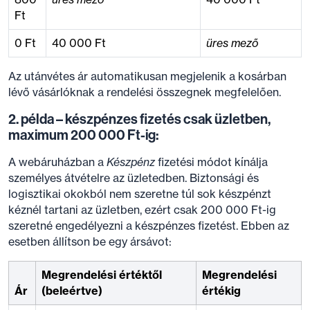
Ft
0 Ft
40 000 Ft
üres mező
Az utánvétes ár automatikusan megjelenik a kosárban
lévő vásárlóknak a rendelési összegnek megfelelően.
2. példa – készpénzes fizetés csak üzletben,
maximum 200 000 Ft-ig:
A webáruházban a
Készpénz
fizetési módot kínálja
személyes átvételre az üzletedben. Biztonsági és
logisztikai okokból nem szeretne túl sok készpénzt
kéznél tartani az üzletben, ezért csak 200 000 Ft-ig
szeretné engedélyezni a készpénzes fizetést. Ebben az
esetben állítson be egy ársávot:
Megrendelési értéktől
Megrendelési
Ár
(beleértve)
értékig