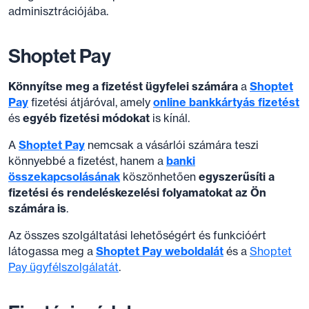
adminisztrációjába.
Shoptet Pay
Könnyítse meg a fizetést ügyfelei számára
a
Shoptet
Pay
fizetési átjáróval, amely
online bankkártyás fizetést
és
egyéb fizetési módokat
is kínál.
A
Shoptet Pay
nemcsak a vásárlói számára teszi
könnyebbé a fizetést, hanem a
banki
összekapcsolásának
köszönhetően
egyszerűsíti a
fizetési és rendeléskezelési folyamatokat az Ön
számára is
.
Az összes szolgáltatási lehetőségért és funkcióért
látogassa meg a
Shoptet Pay weboldalát
és a
Shoptet
Pay ügyfélszolgálatát
.