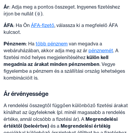
Ár
: Adja meg a pontos összeget. Ingyenes fizetéshez
írjon be nullát (
).
0
ÁFA
: Ha Ön
ÁFA-fizető
, válassza ki a megfelelő ÁFA
kulcsot.
Pénznem
: Ha
több pénznem
van megadva a
webáruházában, akkor adja meg az ár
pénznemét
. A
fizetési mód helyes megjelenítéséhez
külön kell
megadnia az árakat minden pénznemben
. Vegye
figyelembe a pénznem és a szállítási ország lehetséges
kombinációit is.
Ár érvényessége
A rendelési összegtől függően különböző fizetési árakat
kínálhat az ügyfeleknek (pl. minél magasabb a rendelés
értéke, annál olcsóbb a fizetési ár). A
Megrendelési
értéktől (beleértve)
és a
Megrendelési értékig
opciókkal különböző árszinteket állíthat be a fizetéshez.