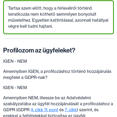
Tartsa szem előtt, hogy a hírlevélről történő
leiratkozás nem köthető semmilyen bonyolult
művelethez. Egyetlen kattintással, azonnali hatállyal
végre kell tudni hajtani.
Profilozom az ügyfeleket?
IGEN - NEM
Amennyiben IGEN, a profilozáshoz történő hozzájárulás
megfelel a GDPR-nak?
IGEN - NEM
Amennyiben NEM, illessze be az Adatvédelmi
szabályzatába az ügyfél hozzájárulását a profilozáshoz a
GDPR (GDPR
4. cikk 11. pont
és
7. cikk
) szerint, és
ezekkel a feltételekkel biztosítsa az ügyfél