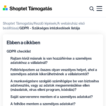
Shoptet Támogatás
Kezdő lépések
A webáruház első
beállításai
GDPR - Szükséges intézkedések listája
Ebben a cikkben
GDPR checklist
Rajtam kívül másnak is van hozzáférése a személyes
adatokhoz a vállalatnál?
Feltérképeztem az összes olyan veszélyes helyet, ahol a
személyes adatok kikerülhetnének a vállalatomtól?
A munkavégzésre szolgáló számítógépe be van biztosítva
adatvesztés, vagy az adatok megsemmisülése ellen
(másolatok, vírus elleni program, kódolás)?
Saját szerveremre mentem el a személyes adatokat?
A felhőbe mentem a személyes adatokat?