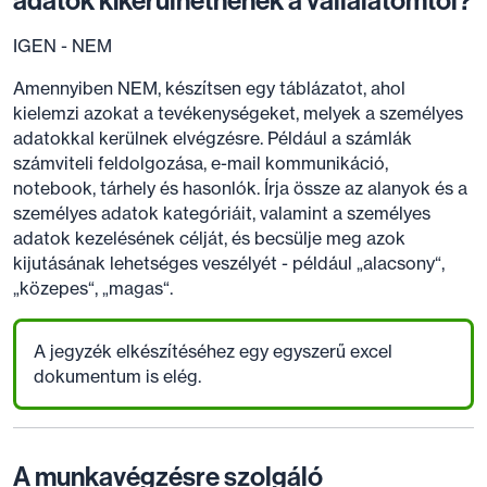
adatok kikerülhetnének a vállalatomtól?
IGEN - NEM
Amennyiben NEM, készítsen egy táblázatot, ahol
kielemzi azokat a tevékenységeket, melyek a személyes
adatokkal kerülnek elvégzésre. Például a számlák
számviteli feldolgozása, e-mail kommunikáció,
notebook, tárhely és hasonlók. Írja össze az alanyok és a
személyes adatok kategóriáit, valamint a személyes
adatok kezelésének célját, és becsülje meg azok
kijutásának lehetséges veszélyét - például „alacsony“,
„közepes“, „magas“.
A jegyzék elkészítéséhez egy egyszerű excel
dokumentum is elég.
A munkavégzésre szolgáló