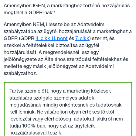
Amennyiben IGEN, a marketinghez történő hozzájárulás
megfelel a GDPR-nak?
Amennyiben NEM, illessze be az Adatvédelmi
szabályzatába az ügyfél hozzájárulását a marketinghez a
GDPR (GDPR
4. cikk 11. pont
és
7. cikk
) szerint, és
ezekkel a feltételekkel biztosítsa az ügyfél
hozzájárulását. A megrendelésnél lesz egy
jelölőnégyzete az Általános szerződési feltételekhez és
mellette egy másik jelölőnégyzet az Adatvédelmi
szabályzathoz.
Tartsa szem előtt, hogy a marketing közlések
átadására szolgáló személyes adatok
megadásának mindig önkéntesnek és tudatosnak
kell lenniük. Ne vásároljon olyan értékesítőktől
levelezési vagy elérhetőségi adatokat, akikről nem
tudja 100%-ban, hogy ezt az ügyfeleik
hozzájárulásával teszik.