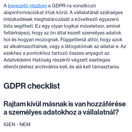
A
bevezető részben
a GDPR-ra vonatkozó
alapinformációkat írtuk körül. A vállalatánál szükséges
intézkedések meghatározását a következő egyszerű
lista segítheti. Ez egy olyan logikai műveletsor, amivel
feltérképezi, hogy az ön által kezelt személyes adatok
hol és hogyan mozognak. Függetlenül attól, hogy azok
az alkalmazottainak, vagy a látogatóinak az adatai-e. Az
ezekhez a pontokhoz tartozó összes anyagot az
Adatvédelmi Hatóság részéről végzett esetleges
ellenőrzéshez archiválnia kell, és alá kell támasztania.
GDPR checklist
Rajtam kívül másnak is van hozzáférése
a személyes adatokhoz a vállalatnál?
IGEN - NEM