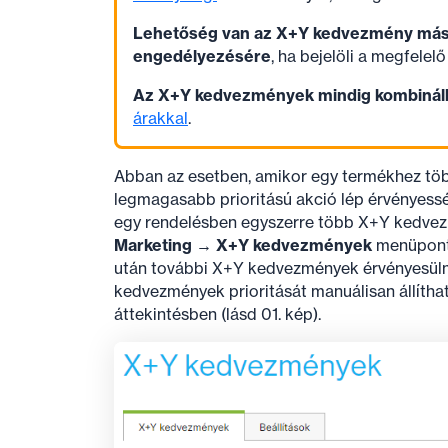
Lehetőség van az X+Y kedvezmény más 
engedélyezésére
, ha bejelöli a megfelel
Az X+Y kedvezmények mindig kombiná
árakkal
.
Abban az esetben, amikor egy termékhez több
legmagasabb prioritású akció lép érvényessé
egy rendelésben egyszerre több X+Y kedvezm
Marketing → X+Y kedvezmények
menüpont
után további X+Y kedvezmények érvényesülnek
kedvezmények prioritását manuálisan állítha
áttekintésben (lásd 01. kép).