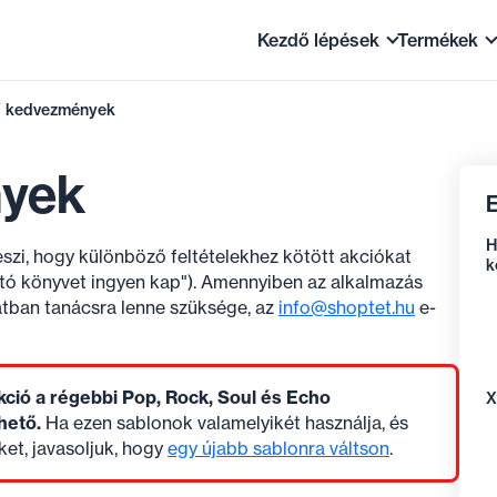
Kezdő lépések
Termékek
 kedvezmények
Hogyan működik a Shopt
Termék
A webáruház első beállít
Készlet
yek
E
Tippek kezdőknek
Termékb
H
GYIK
Értékesí
szi, hogy különböző feltételekhez kötött akciókat
k
tható könyvet ingyen kap"). Amennyiben az alkalmazás
Áttérés a Shoptetre
atban tanácsra lenne szüksége, az
info@shoptet.hu
e-
kció a régebbi Pop, Rock, Soul és Echo
X
hető.
Ha ezen sablonok valamelyikét használja, és
et, javasoljuk, hogy
egy újabb sablonra váltson
.