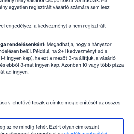
zmény mely vásárlói csoportokra vonatkozik. Ha
ny egyetlen regisztrált vásárló számára sem lesz
vel engedélyezi a kedvezményt a nem regisztrált
ága rendelésenként
: Megadhatja, hogy a hányszor
elésen belül. Például, ha 2+1 kedvezményt ad a
 1-t ingyen kap), ha ezt a mezőt 3-ra állítjuk, a vásárló
t, és ebből 3-mat ingyen kap. Azonban 10 vagy több pizza
át ad ingyen.
ítások lehetővé teszik a címke megjelenítését az összes
eg színe mindig fehér. Ezért olyan címkeszínt
ér szöveggel, és megfelel az
akadálymentesítési