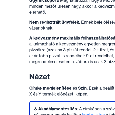
Ügyfélcsoport
: Meghatározza, hogy a kedve
minden mezőt üresen hagy, akkor a kedvezmé
elérhető.
Nem regisztrált ügyfelek
: Ennek bejelölésé
vásárlóknak.
A kedvezmény maximális felhasználhatós
alkalmazható a kedvezmény egyetlen megrend
pizzákra (azaz ha 3 pizzát rendel, 2-t fizet, és
akár több pizzát is rendelhet: 9-et rendelhe
megrendelése esetén továbbra is csak 3 pizz
Nézet
Címke megjelenítése
és
Szín
: Ezek a beáll
X és Y termék előnézeti képén.
♿ Akadálymentesítés
: A címkében a szöv
válasszon, amely kellően
kontrasztos
a feh