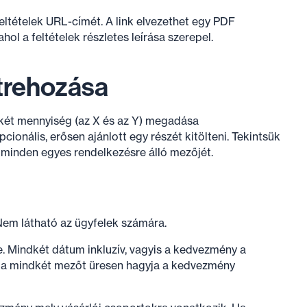
ltételek URL-címét. A link elvezethet egy PDF
ol a feltételek részletes leírása szerepel.
trehozása
két mennyiség (az X és az Y) megadása
ionális, erősen ajánlott egy részét kitölteni. Tekintsük
minden egyes rendelkezésre álló mezőjét.
em látható az ügyfelek számára.
. Mindkét dátum inkluzív, vagyis a kedvezmény a
 Ha mindkét mezőt üresen hagyja a kedvezmény