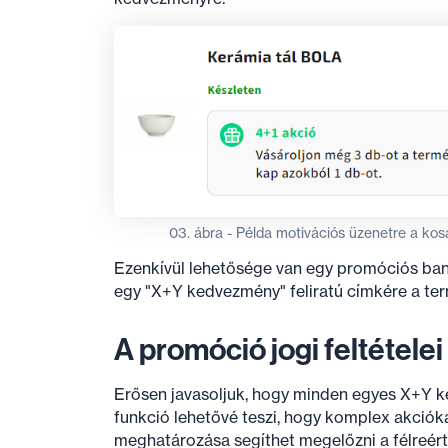
03. ábra - Példa motivációs üzenetre a kos
Ezenkívül lehetősége van egy promóciós bann
egy "X+Y kedvezmény" feliratú címkére a te
A promóció jogi feltételei
Erősen javasoljuk, hogy minden egyes X+Y ked
funkció lehetővé teszi, hogy komplex akcióka
meghatározása segíthet megelőzni a félreért