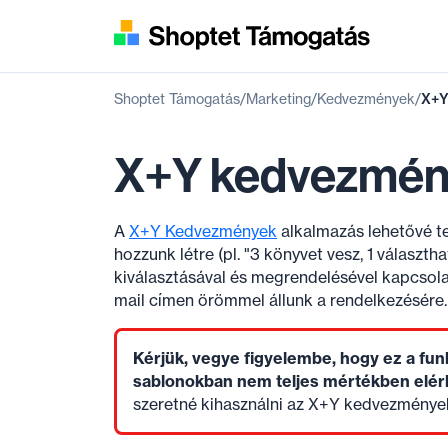
Shoptet Támogatás
Marketing
Kedvezmények
X+Y
X+Y kedvezmén
A
X+Y Kedvezmények
alkalmazás lehetővé te
hozzunk létre (pl. "3 könyvet vesz, 1 válasz
kiválasztásával és megrendelésével kapcsol
mail címen örömmel állunk a rendelkezésére.
Kérjük, vegye figyelembe, hogy ez a fun
sablonokban nem teljes mértékben elér
szeretné kihasználni az X+Y kedvezmények