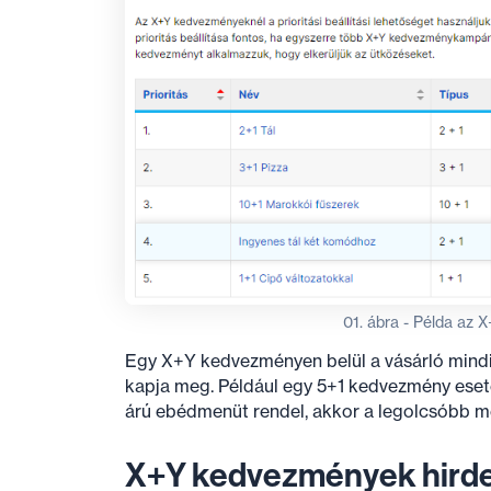
01. ábra - Példa az
Egy X+Y kedvezményen belül a vásárló mindi
kapja meg. Például egy 5+1 kedvezmény eset
árú ebédmenüt rendel, akkor a legolcsóbb men
X+Y kedvezmények hird