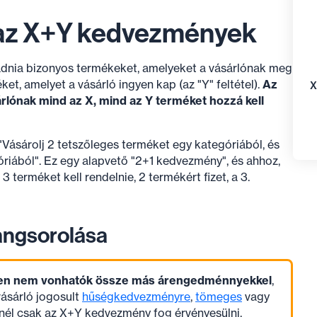
az X+Y kedvezmények
dnia bizonyos termékeket, amelyeket a vásárlónak meg
méket, amelyet a vásárló ingyen kap (az "Y" feltétel).
Az
X
ónak mind az X, mind az Y terméket hozzá kell
 "Vásárolj 2 tetszőleges terméket egy kategóriából, és
óriából". Ez egy alapvető "2+1 kedvezmény", és ahhoz,
 terméket kell rendelnie, 2 termékért fizet, a 3.
angsorolása
en nem vonhatók össze más árengedménnyekkel
,
vásárló jogosult
hűségkedvezményre
,
tömeges
vagy
él csak az X+Y kedvezmény fog érvényesülni.