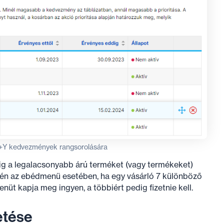
 X+Y kedvezmények rangsorolására
g a legalacsonyabb árú terméket (vagy termékeket)
én az ebédmenü esetében, ha egy vásárló 7 különböző
üt kapja meg ingyen, a többiért pedig fizetnie kell.
etése