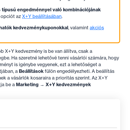
típusú engedménnyel való kombinációjának
ő opciót az
X+Y beállításában
.
lhatók kedvezménykuponokkal
, valamint
akciós
 X+Y kedvezmény is be van állítva, csak a
gbe. Ha szeretné lehetővé tenni vásárlói számára, hogy
ényt is igénybe vegyenek, ezt a lehetőséget a
jában, a
Beállítások
fülön engedélyezheti. A beállítás
 a vásárlók kosaraira a prioritás szerint. Az X+Y
tja be a
Marketing → X+Y kedvezmények