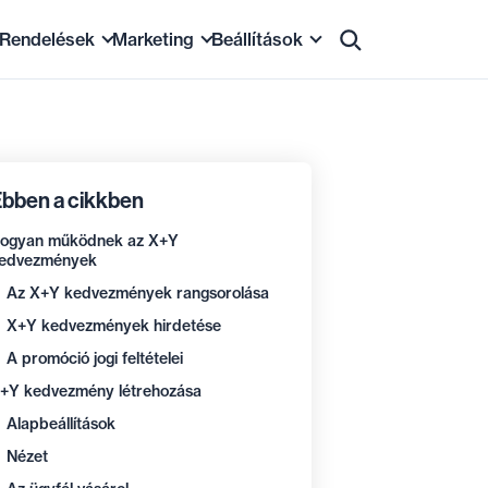
Rendelések
Marketing
Beállítások
et
menedzsment
Megrendelések és számlázás
Tartalom és SEO
Alapbeállítások
ásai
Ügyfelek
Kedvezmények
Megjelenés
bben a cikkben
emutató
Szállítási módok
Értékesítési promóciók
E-mailek
ogyan működnek az X+Y
tés marketplace-eken
Fizetési módok
Hírlevelek
Biztonság
edvezmények
Statisztikák
Összekapcsolás
Tárhely és DNS rekordok
Az X+Y kedvezmények rangsorolása
X+Y kedvezmények hirdetése
A promóció jogi feltételei
+Y kedvezmény létrehozása
Alapbeállítások
Nézet