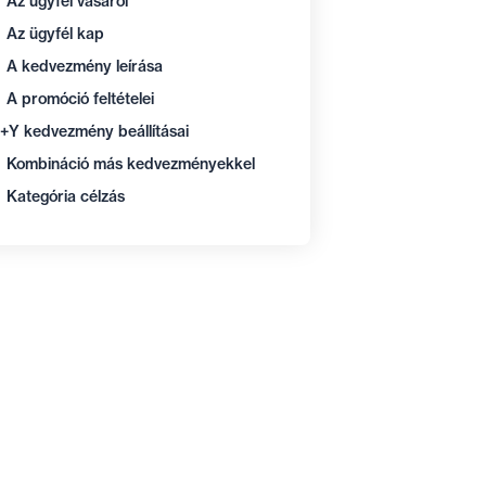
Az ügyfél vásárol
Az ügyfél kap
A kedvezmény leírása
A promóció feltételei
+Y kedvezmény beállításai
Kombináció más kedvezményekkel
Kategória célzás