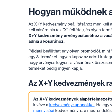
Hogyan működnek 
Az X+Y kedvezmény beállításához meg kell a
kell vásárolnia (az "X" feltétel), és olyan ter
X+Y kedvezmény érvényesítéséhez a vásárl
adnia a kosarához.
Például beállíthat egy olyan promóciót, mint
egy 3. terméket ingyen kapsz az adott kateg
hogy érvényes legyen, a vásárlónak összesen 3
terméket pedig ingyen kapja.
Az X+Y kedvezmények r
Az X+Y kedvezmények alapértelmezett
kivéve a
kedvezménykuponokkal
. Ha egy 
mennyiségi
kedvezményre, a megrendelésn