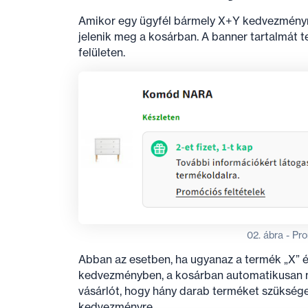
Amikor egy ügyfél bármely X+Y kedvezményre
jelenik meg a kosárban. A banner tartalmát 
felületen.
02. ábra - Pr
Abban az esetben, ha ugyanaz a termék „X” és 
kedvezményben, a kosárban automatikusan me
vásárlót, hogy hány darab terméket szüksége
kedvezményre.