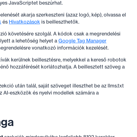
yes JavaScriptet beszúrhat.
enését akarja szerkeszteni (azaz logó, kép), olvassa el
k
és
Hivatkozások
is beilleszthetők.
zió követésére szolgál. A kódok csak a megrendelési
yett a lehetőség helyet a
Google Tag Manager
 megrendelésre vonatkozó információk kezelését.
ívák kerülnek beillesztésre, melyekkel a kereső robotok
énő hozzáférését korlátozhatja. A beillesztett szöveg a
ekció után talál, saját szöveget illeszthet be az llms.txt
az AI-eszközök és nyelvi modellek számára a
ága
xt
szekciók mindegyikébe legfeljebb 8192 karakter