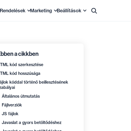
Rendelések
Marketing
Beállítások
et
menedzsment
Megrendelések és számlázás
Tartalom és SEO
Alapbeállítások
ásai
Ügyfelek
Kedvezmények
Megjelenés
bben a cikkben
emutató
Szállítási módok
Értékesítési promóciók
E-mailek
TML kód szerkesztése
tés marketplace-eken
Fizetési módok
Hírlevelek
Biztonság
TML kód hosszúsága
Statisztikák
Összekapcsolás
Tárhely és DNS rekordok
ájlok kóddal történő beillesztésének
zabályai
Általános útmutatás
Fájlverziók
JS fájlok
Javaslat a gyors betöltődéshez