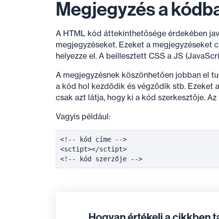
Megjegyzés a kódb
A HTML kód áttekinthetősége érdekében java
megjegyzéseket. Ezeket a megjegyzéseket c
helyezze el. A beillesztett CSS a JS (JavaScr
A megjegyzésnek köszönhetően jobban el tud
a kód hol kezdődik és végződik stb. Ezeket 
csak azt látja, hogy ki a kód szerkesztője. A
Vagyis például:
<!-- kód címe -->  

<sctipt></sctipt>  

Hogyan értékeli a cikkben 