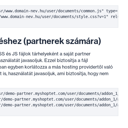
sr/www.domain-nev.hu/user/documents/common.js" type="text
www.domain-nev.hu/user/documents/style.css?v=1" rel="sty
déshez (partnerek számára)
 és JS fájlok tárhelyeként a saját partner
sználatát javasoljuk. Ezzel biztosítja a fájl
an egyben korlátozza a más hosting providertől való
is, használatát javasoljuk, ami biztosítja, hogy nem
sr/demo-partner.myshoptet.com/user/documents/addon_1/comm
r/demo-partner.myshoptet.com/user/documents/addon_1/#TEMP
r/demo-partner.myshoptet.com/user/documents/addon_1/#HOST