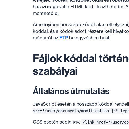
hosszúságú valid HTML kód illeszthető be. A
menthető el.
Amennyiben hosszabb kódot akar elhelyezni, az
kóddal, és a kódok adott részére kell hivatko
módjáról az
FTP
bejegyzésben talál.
Fájlok kóddal törté
szabályai
Általános útmutatás
JavaScript esetén a hosszabb kóddal rendelke
src="/user/documents/modification.js" typ
CSS esetén pedig így:
<link href="/user/do