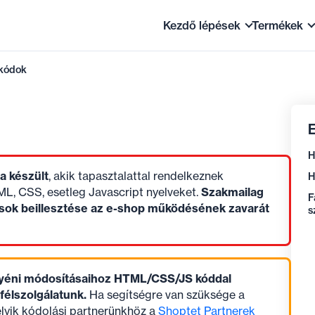
Kezdő lépések
Termékek
kódok
Hogyan működik a Shopt
Termék
A webáruház első beállít
Készlet
E
Tippek kezdőknek
Termékb
H
GYIK
Értékesí
a készült
, akik tapasztalattal rendelkeznek
H
Áttérés a Shoptetre
ML, CSS, esetleg Javascript nyelveket.
Szakmailag
F
sok beillesztése az e-shop működésének zavarát
s
egyéni módosításaihoz HTML/CSS/JS kóddal
félszolgálatunk.
Ha segítségre van szüksége a
lyik kódolási partnerünkhöz a
Shoptet Partnerek