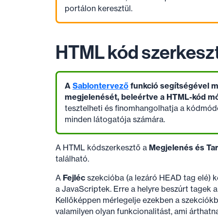
portálon keresztül.
HTML kód szerkesz
A
Sablontervező
funkció segítségével m
megjelenését, beleértve a HTML-kód mód
tesztelheti és finomhangolhatja a kódmódo
minden látogatója számára.
A HTML kódszerkesztő a
Megjelenés és Ta
található.
A
Fejléc
szekcióba (a lezáró HEAD tag elé) k
a JavaScriptek. Erre a helyre beszúrt tagek 
Kellőképpen mérlegelje ezekben a szekciókb
valamilyen olyan funkcionalitást, ami árthat