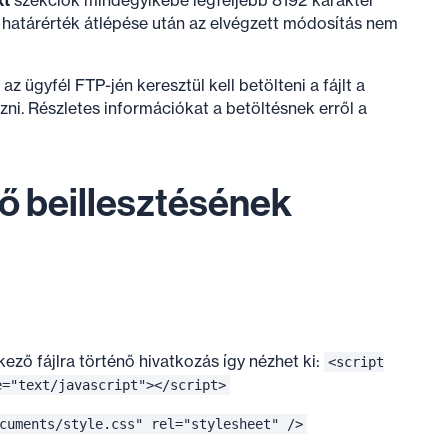
 határérték átlépése után az elvégzett módosítás nem
 ügyfél FTP-jén keresztül kell betölteni a fájlt a
zni. Részletes információkat a betöltésnek erről a
nő beillesztésének
ző fájlra történő hivatkozás így nézhet ki:
<script
e="text/javascript"></script>
cuments/style.css" rel="stylesheet" />