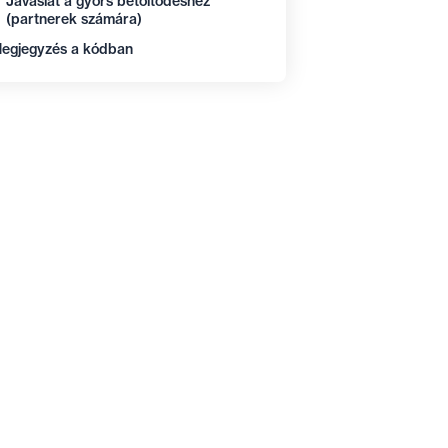
Javaslat a gyors betöltődéshez
(partnerek számára)
egjegyzés a kódban