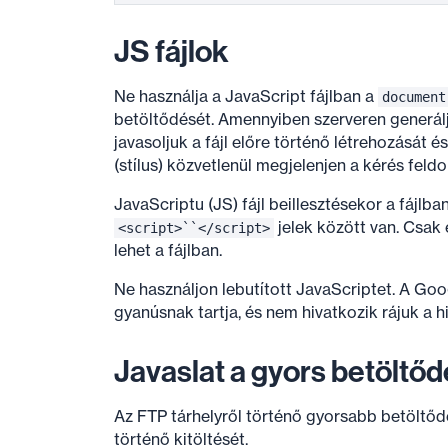
JS fájlok
Ne használja a JavaScript fájlban a
document
betöltődését. Amennyiben szerveren generálja 
javasoljuk a fájl előre történő létrehozását 
(stílus) közvetlenül megjelenjen a kérés feld
JavaScriptu (JS) fájl beillesztésekor a fájlb
jelek között van. Csa
<script>``</script>
lehet a fájlban.
Ne használjon lebutított JavaScriptet. A Go
gyanúsnak tartja, és nem hivatkozik rájuk a 
Javaslat a gyors betöltő
Az FTP tárhelyről történő gyorsabb betöltőd
történő kitöltését.