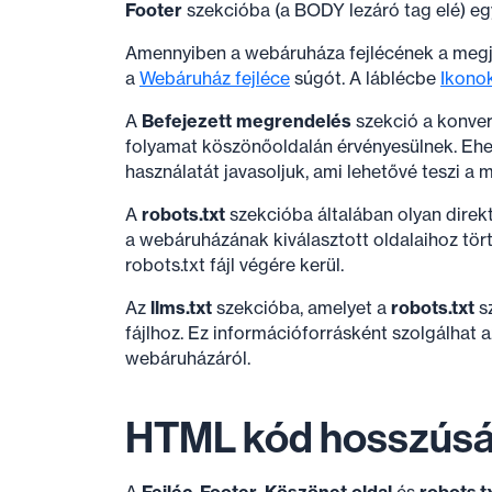
Footer
szekcióba (a BODY lezáró tag elé) eg
Amennyiben a webáruháza fejlécének a megjel
a
Webáruház fejléce
súgót. A láblécbe
Ikono
A
Befejezett megrendelés
szekció a konver
folyamat köszönőoldalán érvényesülnek. Ehel
használatát javasoljuk, ami lehetővé teszi a
A
robots.txt
szekcióba általában olyan direkt
a webáruházának kiválasztott oldalaihoz tört
robots.txt fájl végére kerül.
Az
llms.txt
szekcióba, amelyet a
robots.txt
sz
fájlhoz. Ez információforrásként szolgálhat 
webáruházáról.
HTML kód hosszús
A
Fejléc
,
Footer
,
Köszönet oldal
és
robots.t