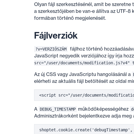
Olyan fájl szerkesztésénél, amit be szeretne 
a szerkesztőjében be van-e állítva az UTF-
formában történő megjelenését.
Fájlverziók
fájlhoz történő hozzáadásával 
?v=VERZIÓSZÁM
JavaScript negyedik verziójához így írja hoz
src="/user/documents/modification.js?v4" 
Az új CSS vagy JavaScriptu hangolásánál a
elérheti az aktuális fájl betöltését az oldal m
A
működőképességéhez
DEBUG_TIMESTAMP
d
Adminisztrákorként bejelentkezve adja meg 