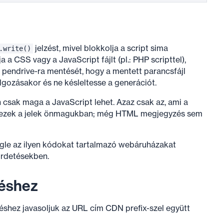
jelzést, mivel blokkolja a script sima
.write()
a CSS vagy a JavaScript fájlt (pl.: PHP scripttel),
és pendrive-ra mentését, hogy a mentett parancsfájl
olgozásakor és ne késleltesse a generációt.
an csak maga a JavaScript lehet. Azaz csak az, ami a
k ezek a jelek önmagukban; még HTML megjegyzés sem
ogle az ilyen kódokat tartalmazó webáruházakat
hirdetésekben.
déshez
éshez javasoljuk az URL cím CDN prefix-szel együtt