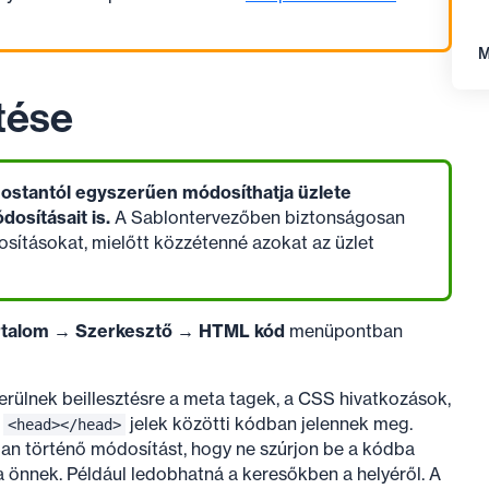
M
tése
ostantól egyszerűen módosíthatja üzlete
osításait is.
A Sablontervezőben biztonságosan
sításokat, mielőtt közzétenné azokat az üzlet
rtalom → Szerkesztő → HTML kód
menüpontban
erülnek beillesztésre a meta tagek, a CSS hivatkozások,
a
jelek közötti kódban jelennek meg.
<head></head>
an történő módosítást, hogy ne szúrjon be a kódba
na önnek. Például ledobhatná a keresőkben a helyéről. A