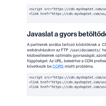
<script src="https://cdn.myshoptet.com/u
<link href="https://cdn.myshoptet.com/us/
Javaslat a gyors betöltő
A partnerek sorába tartozó kódolóknak a CSS
webáruházukon az FTP
ha
/user/documents/
kézbesítésének optimális gyorsaságát, azonb
függőséget. Az URL, beleértve a CDN prefixet 
következik be
CORS
miatti probléma.
<script src="https://cdn.myshoptet.com/u
<link href="https://cdn.myshoptet.com/us
<link href="https://cdn.myshoptet.com/us