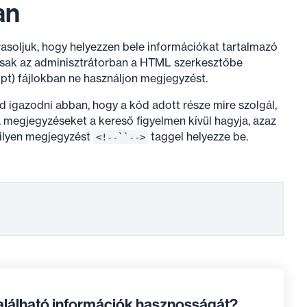
an
soljuk, hogy helyezzen bele információkat tartalmazó
sak az adminisztrátorban a HTML szerkesztőbe
ipt) fájlokban ne használjon megjegyzést.
 igazodni abban, hogy a kód adott része mire szolgál,
a megjegyzéseket a kereső figyelmen kívül hagyja, azaz
z ilyen megjegyzést
taggel helyezze be.
<!--``-->
található információk hasznosságát?