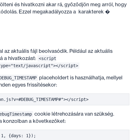
tölteni és hivatkozni akar rá, győződjön meg arról, hogy
8 kódolás. Ezzel megakadályozza a karakterek �
az aktuális fájl beolvasódik. Például az aktuális
zá a hivatkozást:
<script
type="text/javascript"></script>
placeholdert is használhatja, mellyel
DEBUG_TIMESTAMP
inden egyes frissítésekor:
cookie létrehozására van szükség.
ebugTimestamp
a konzolban a következőket: