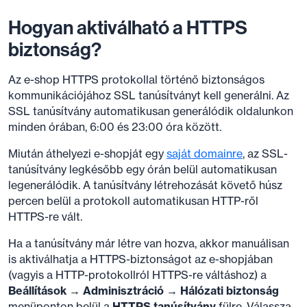
Hogyan aktiválható a HTTPS
biztonság?
Az e-shop HTTPS protokollal történő biztonságos
kommunikációjához SSL tanúsítványt kell generálni. Az
SSL tanúsítvány automatikusan generálódik oldalunkon
minden órában, 6:00 és 23:00 óra között.
Miután áthelyezi e-shopját egy
saját domainre
, az SSL-
tanúsítvány legkésőbb egy órán belül automatikusan
legenerálódik. A tanúsítvány létrehozását követő húsz
percen belül a protokoll automatikusan HTTP-ről
HTTPS-re vált.
Ha a tanúsítvány már létre van hozva, akkor manuálisan
is aktiválhatja a HTTPS-biztonságot az e-shopjában
(vagyis a HTTP-protokollról HTTPS-re váltáshoz) a
Beállítások → Adminisztráció → Hálózati biztonság
menüponton belül a
HTTPS tanúsítvány
fülre. Válassza