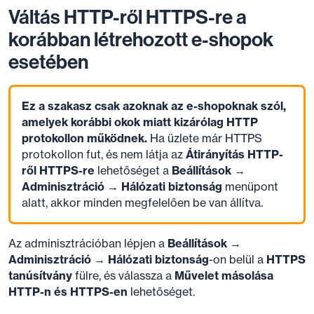
Váltás HTTP-ről HTTPS-re a
korábban létrehozott e-shopok
esetében
Ez a szakasz csak azoknak az e-shopoknak szól,
amelyek korábbi okok miatt kizárólag HTTP
protokollon működnek.
Ha üzlete már HTTPS
protokollon fut, és nem látja az
Átirányítás HTTP-
ről HTTPS-re
lehetőséget a
Beállítások →
Adminisztráció → Hálózati biztonság
menüpont
alatt, akkor minden megfelelően be van állítva.
Az adminisztrációban lépjen a
Beállítások →
Adminisztráció → Hálózati biztonság
-on belül a
HTTPS
tanúsítvány
fülre, és válassza a
Művelet másolása
HTTP-n és HTTPS-en
lehetőséget.