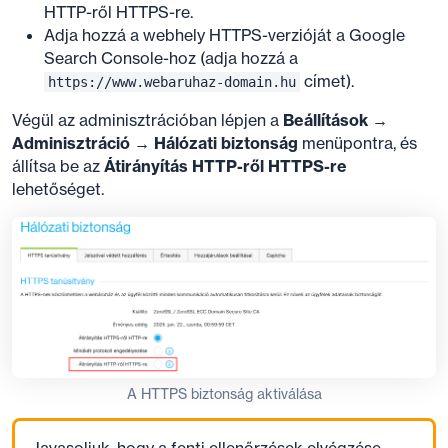
HTTP-ről HTTPS-re.
Adja hozzá a webhely HTTPS-verzióját a Google
Search Console-hoz (adja hozzá a
címet).
https://www.webaruhaz-domain.hu
Végül az adminisztrációban lépjen a
Beállítások →
Adminisztráció → Hálózati biztonság
menüpontra, és
állítsa be az
Átirányítás HTTP-ről HTTPS-re
lehetőséget.
A HTTPS biztonság aktiválása
Javasoljuk, hogy a fenti ellenőrzések elvégzése