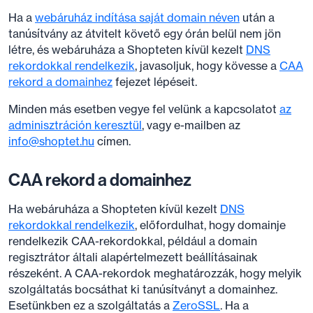
Ha a
webáruház indítása saját domain néven
után a
tanúsítvány az átvitelt követő egy órán belül nem jön
létre, és webáruháza a Shopteten kívül kezelt
DNS
rekordokkal rendelkezik
, javasoljuk, hogy kövesse a
CAA
rekord a domainhez
fejezet lépéseit.
Minden más esetben vegye fel velünk a kapcsolatot
az
adminisztráción keresztül
, vagy e-mailben az
info@shoptet.hu
címen.
CAA rekord a domainhez
Ha webáruháza a Shopteten kívül kezelt
DNS
rekordokkal rendelkezik
, előfordulhat, hogy domainje
rendelkezik CAA-rekordokkal, például a domain
regisztrátor általi alapértelmezett beállításainak
részeként. A CAA-rekordok meghatározzák, hogy melyik
szolgáltatás bocsáthat ki tanúsítványt a domainhez.
Esetünkben ez a szolgáltatás a
ZeroSSL
. Ha a