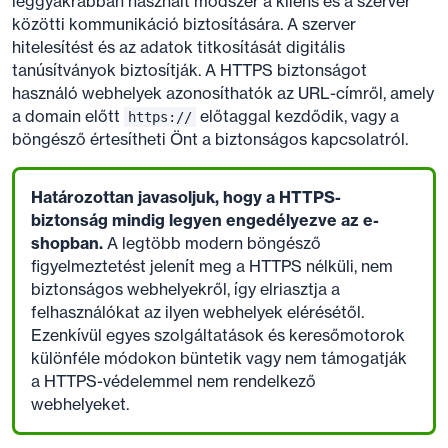
leggyakrabban használt módszer a kliens és a szerver
közötti kommunikáció biztosítására. A szerver
hitelesítést és az adatok titkosítását digitális
tanúsítványok biztosítják. A HTTPS biztonságot
használó webhelyek azonosíthatók az URL-címről, amely
a domain előtt
előtaggal kezdődik, vagy a
https://
böngésző értesítheti Önt a biztonságos kapcsolatról.
Határozottan javasoljuk, hogy a HTTPS-
biztonság mindig legyen engedélyezve az e-
shopban.
A legtöbb modern böngésző
figyelmeztetést jelenít meg a HTTPS nélküli, nem
biztonságos webhelyekről, így elriasztja a
felhasználókat az ilyen webhelyek elérésétől.
Ezenkívül egyes szolgáltatások és keresőmotorok
különféle módokon büntetik vagy nem támogatják
a HTTPS-védelemmel nem rendelkező
webhelyeket.