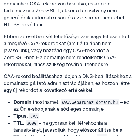
domainhez CAA rekord van beállítva, és az nem
tartalmazza a ZeroSSL-t, akkor a tanúsítvány nem
generálódik automatikusan, és az e-shopot nem lehet
HTTPS-re váltani.
Ebben az esetben két lehetősége van: vagy teljesen törli
a meglévő CAA-rekordokat (amit általában nem
javasolunk), vagy hozzáad egy CAA-rekordot a
ZeroSSL-hez. Ha domainje nem rendelkezik CAA-
rekordokkal, nincs szükség további teendőkre.
CAA-rekord beállításához lépjen a DNS-beállításokhoz a
domainszolgáltató adminisztrációjában, és hozzon létre
egy új rekordot a következő értékekkel:
Domain
(hostname):
– ez
www.webaruhaz-domain.hu
az Ön e-shopjának elsődleges domainje
Típus
:
CAA
TTL
:
– ha gyorsan kell létrehoznia a
3600
tanúsítványt, javasoljuk, hogy először állítsa be a