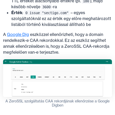
TTL értéket alacsonyabb értékre (pl.
), majd
180
később növelje
-ra
3600
Érték
:
– egyes
0 issue "sectigo.com"
szolgáltatóknál ez az érték egy előre meghatározott
listából történő kiválasztással állítható be
A
Google Dig
eszközzel ellenőrizheti, hogy a domain
rendelkezik-e CAA rekordokkal. Ez az eszköz segíthet
annak ellenőrzésében is, hogy a ZeroSSL CAA-rekordja
megfelelően van-e terjesztve.
A ZeroSSL szolgáltatás CAA rekordjának ellenőrzése a Google
Digben