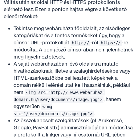
Váltás után az oldal HTTP és HTTPS protokollon is
elérhető lesz. Ezen a ponton hajtsa végre a következő
ellenőrzéseket:
Tekintse meg webáruháza főoldalait, az elsődleges
kategóriákat és a fontos termékeket úgy, hogy a
címsor URL-protokollját
-ről
-re
http://
https://
módosítja. A böngésző címsorában nem jelenhetnek
meg figyelmeztetések.
A saját webáruházában lévő oldalakra mutató
hivatkozásoknak, illetve a szalaghirdetésekbe vagy
HTML-szerkesztőkbe beillesztett képeknek a
domain nélküli elérési utat kell használniuk, például
nem
<img src="http://'www.webaruhaz-
, hanem
domain.hu/user/documents/image.jpg">
egyszerűen
<img
.
src="/user/documents/image.jpg">
Az összekapcsolt szolgáltatások (pl. Árukereső,
Google, PayPal stb.) adminisztrációjában módosítsa
a protokollt a linkjei vagy hírcsatornái URL-jében