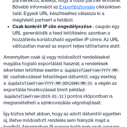
partnerektől, anélkül, hogy a többi partner érintené.
Bővebb informáiót az
Exportbiztonság
cikkünkben
talál. Egyedi URL készítéséhez válassza ki a
megfelelő partnert a listából.
Csak konkrét IP cím engedélyezése
: csupán egy
URL generálódik a feed letöltésére, azonban a
hozzáférés korlátozható egyetlen IP címre. Az URL
változatlan marad az export teljes időtartama alatt.
Amennyiben csak új vagy módosított rendeléseket
magába foglaló exportálást használ, a rendelések
sikertelen letöltése esetén a
&updateTimeFrom=YYYY-MM-
csatlakozással tetszőleges dátumtól, vagy esetleg
DD
a
a végén az
&updateTimeFrom=YYYY-MM-DD%20HH:MM:SS
exportálás hivatkozással (mint például:
) pontos időpontban is
&updateTimeFrom=2019-01-31
megismételheti a szinkronizálás végrehajtását.
Így biztos lehet abban, hogy az adott dátumtól egyetlen
új, illetve módosított rendelés sem hiányzik majd a
feedből. Amennyiben 15 percen belül nem csak egyszer