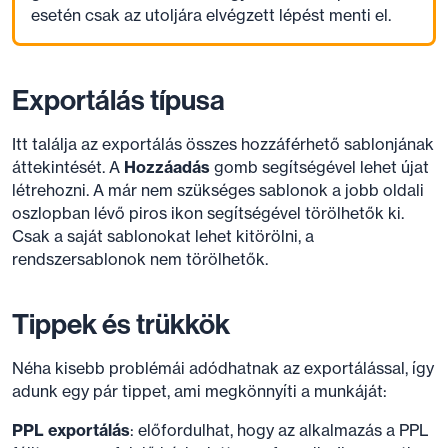
esetén csak az utoljára elvégzett lépést menti el.
Exportálás típusa
Itt találja az exportálás összes hozzáférhető sablonjának
áttekintését. A
Hozzáadás
gomb segítségével lehet újat
létrehozni. A már nem szükséges sablonok a jobb oldali
oszlopban lévő piros ikon segítségével törölhetők ki.
Csak a saját sablonokat lehet kitörölni, a
rendszersablonok nem törölhetők.
Tippek és trükkök
Néha kisebb problémái adódhatnak az exportálással, így
adunk egy pár tippet, ami megkönnyíti a munkáját:
PPL exportálás
: előfordulhat, hogy az alkalmazás a PPL