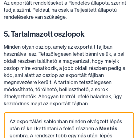
Az exportált rendeléseket a Rendelés állapota szerint
tudja szűrni. Például, ha csak a Teljesített állapotú
rendelésekre van szüksége.
5. Tartalmazott oszlopok
Minden olyan oszlop, amely az exportált fájlban
használva lesz. Tetszőlegesen lehet bánni velük, a bal
oldali részben található a magyarázat, hogy melyik
oszlop mire vonatkozik, a jobb oldali részben pedig a
kód, ami alatt az oszlop az exportált fájlban
megnevezésre került. A tartalom tetszőlegesen
módosítható, törölhető, beilleszthető, a sorok
áthelyezhetők. Ahogyan fentről lefelé haladnak, úgy
kezdődnek majd az exportált fájlban.
Az exportálási sablonban minden elvégzett lépés
után rá kell kattintani a felső részben a
Mentés
gombra. A rendszer több egymás utáni lépés