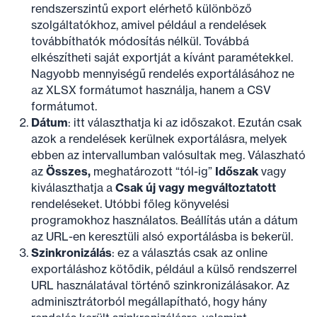
rendszerszintű export elérhető különböző
szolgáltatókhoz, amivel például a rendelések
továbbíthatók módosítás nélkül. Továbbá
elkészítheti saját exportját a kívánt paramétekkel.
Nagyobb mennyiségű rendelés exportálásához ne
az XLSX formátumot használja, hanem a CSV
formátumot.
Dátum
: itt választhatja ki az időszakot. Ezután csak
azok a rendelések kerülnek exportálásra, melyek
ebben az intervallumban valósultak meg. Válaszható
az
Összes,
meghatározott “tól-ig”
Időszak
vagy
kiválaszthatja a
Csak új vagy megváltoztatott
rendeléseket. Utóbbi főleg könyvelési
programokhoz használatos. Beállítás után a dátum
az URL-en keresztüli alsó exportálásba is bekerül.
Szinkronizálás
: ez a választás csak az online
exportáláshoz kötődik, például a külső rendszerrel
URL használatával történő szinkronizálásakor. Az
adminisztrátorból megállapítható, hogy hány