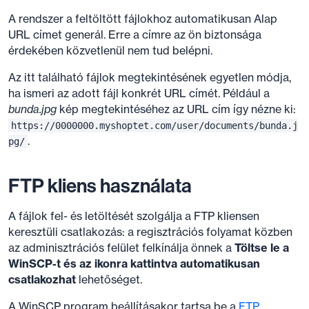
A rendszer a feltöltött fájlokhoz automatikusan Alap
URL címet generál. Erre a címre az ön biztonsága
érdekében közvetlenül nem tud belépni.
Az itt található fájlok megtekintésének egyetlen módja,
ha ismeri az adott fájl konkrét URL címét. Például a
bunda.jpg
kép megtekintéséhez az URL cím így nézne ki:
https://0000000.myshoptet.com/user/documents/bunda.j
.
pg/
FTP kliens használata
A fájlok fel- és letöltését szolgálja a FTP kliensen
keresztüli csatlakozás: a regisztrációs folyamat közben
az adminisztrációs felület felkínálja önnek a
Töltse le a
WinSCP-t és az ikonra kattintva automatikusan
csatlakozhat
lehetőséget.
A WinSCP program beállításakor tartsa be a
FTP