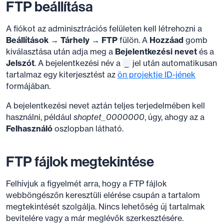
FTP beállítása
A fiókot az adminisztrációs felületen kell létrehozni a
Beállítások → Tárhely → FTP
fülön. A
Hozzáad
gomb
kiválasztása után adja meg a
Bejelentkezési nevet
és a
Jelszót
. A bejelentkezési név a
jel után automatikusan
_
tartalmaz egy kiterjesztést az
ön projektje ID-jének
formájában.
A bejelentkezési nevet aztán teljes terjedelmében kell
használni, például
shoptet
_
0000000
, úgy, ahogy az a
Felhasználó
oszlopban látható.
FTP fájlok megtekintése
Felhívjuk a figyelmét arra, hogy a FTP fájlok
webböngészőn keresztüli elérése csupán a tartalom
megtekintését szolgálja. Nincs lehetőség új tartalmak
bevitelére vagy a már meglévők szerkesztésére.