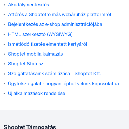
Akadálymentesítés
Áttérés a Shoptetre más webáruház platformról
Bejelentkezés az e-shop adminisztrációjába
HTML szerkesztő (WYSIWYG)
Ismétlődő fizetés elmentett kártyáról
Shoptet mobilalkalmazás
Shoptet Státusz
Szolgáltatásaink számlázása – Shoptet Kft.
Ügyfélszolgálat - hogyan léphet velünk kapcsolatba
Új alkalmazások rendelése
Shoptet Támogatás