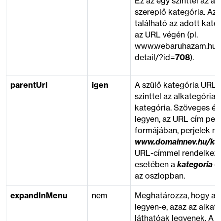
Ez az egy szinttel az al
szereplő kategória. A
található az adott kate
az URL végén (pl.
www.webaruhazam.hu/a
detail/?id=
708
).
parentUrl
igen
A szülő kategória URL 
szinttel az alkategória 
kategória. Szöveges ért
legyen, az URL cím pedi
formájában, perjelek né
www.domainnev.hu/kate
URL-címmel rendelkező
esetében a
kategoria
é
az oszlopban.
expandInMenu
nem
Meghatározza, hogy a k
legyen-e, azaz az alkat
láthatóak legyenek. A 0