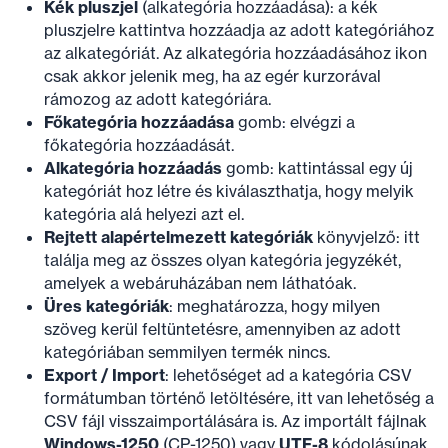
Kék pluszjel
(alkategória hozzáadása): a kék
pluszjelre kattintva hozzáadja az adott kategóriához
az alkategóriát. Az alkategória hozzáadásához ikon
csak akkor jelenik meg, ha az egér kurzorával
rámozog az adott kategóriára.
Főkategória hozzáadása
gomb: elvégzi a
főkategória hozzáadását.
Alkategória hozzáadás
gomb: kattintással egy új
kategóriát hoz létre és kiválaszthatja, hogy melyik
kategória alá helyezi azt el.
Rejtett alapértelmezett kategóriák
könyvjelző: itt
találja meg az összes olyan kategória jegyzékét,
amelyek a webáruházában nem láthatóak.
Üres kategóriák
: meghatározza, hogy milyen
szöveg kerül feltüntetésre, amennyiben az adott
kategóriában semmilyen termék nincs.
Export / Import
: lehetőséget ad a kategória CSV
formátumban történő letöltésére, itt van lehetőség a
CSV fájl visszaimportálására is. Az importált fájlnak
Windows-1250
(CP-1250) vagy
UTF-8
kódolásúnak