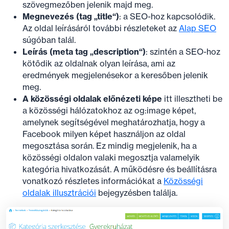
szövegmezőben jelenik majd meg.
Megnevezés (tag „title“)
: a SEO-hoz kapcsolódik.
Az oldal leírásáról további részleteket az
Alap SEO
súgóban talál.
Leírás (meta tag „description“)
: szintén a SEO-hoz
kötődik az oldalnak olyan leírása, ami az
eredmények megjelenésekor a keresőben jelenik
meg.
A közösségi oldalak előnézeti képe
itt illesztheti be
a közösségi hálózatokhoz az og:image képet,
amelynek segítségével meghatározhatja, hogy a
Facebook milyen képet használjon az oldal
megosztása során. Ez mindig megjelenik, ha a
közösségi oldalon valaki megosztja valamelyik
kategória hivatkozását. A működésre és beállításra
vonatkozó részletes információkat a
Közösségi
oldalak illusztrációi
bejegyzésben találja.