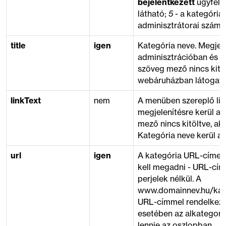
bejelentkezett
ügyfele
látható;
5
- a kategória
adminisztrátorai számár
title
igen
Kategória neve. Megjel
adminisztrációban és -
szöveg mező nincs kitöl
webáruházban látogató
linkText
nem
A menüben szereplő lin
megjelenítésre kerül a
mező nincs kitöltve, a
Kategória neve kerül a
url
igen
A kategória URL-címe. 
kell megadni - URL-cím
perjelek nélkül. A
www.domainnev.hu/kate
URL-címmel rendelkező
esetében az alkategoria
lennie az oszlopban.