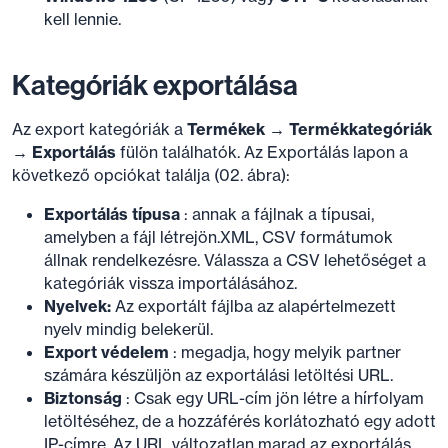
kell lennie.
Kategóriák exportálása
Az export kategóriák a
Termékek → Termékkategóriák
→ Exportálás
fülön találhatók. Az Exportálás lapon a
következő opciókat találja (02. ábra):
Exportálás típusa
: annak a fájlnak a típusai,
amelyben a fájl létrejön.XML, CSV formátumok
állnak rendelkezésre. Válassza a CSV lehetőséget a
kategóriák vissza importálásához.
Nyelvek:
Az exportált fájlba az alapértelmezett
nyelv mindig belekerül.
Export védelem
: megadja, hogy melyik partner
számára készüljön az exportálási letöltési URL.
Biztonság
: Csak egy URL-cím jön létre a hírfolyam
letöltéséhez, de a hozzáférés korlátozható egy adott
IP-címre. Az URL változatlan marad az exportálás