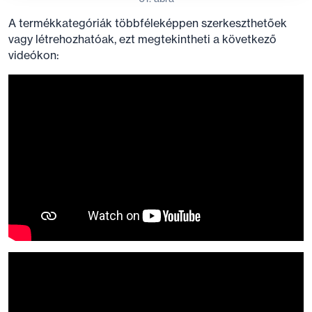
A termékkategóriák többféleképpen szerkeszthetőek
vagy létrehozhatóak, ezt megtekintheti a következő
videókon: