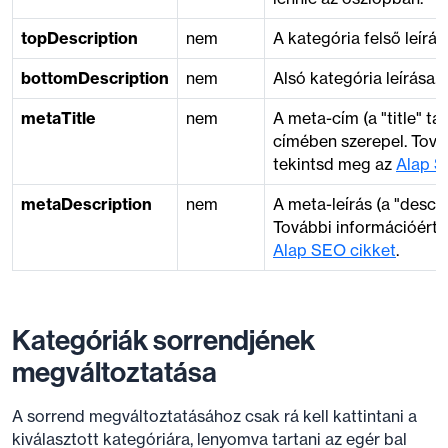
topDescription
nem
A kategória felső leírás
bottomDescription
nem
Alsó kategória leírása.
metaTitle
nem
A meta-cím (a "title" ta
címében szerepel. Tová
tekintsd meg az
Alap S
metaDescription
nem
A meta-leírás (a "descri
További információért 
Alap SEO cikket
.
Kategóriák sorrendjének
megváltoztatása
A sorrend megváltoztatásához csak rá kell kattintani a
kiválasztott kategóriára, lenyomva tartani az egér bal