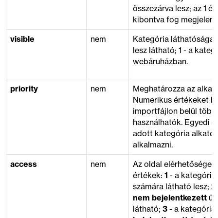
összezárva lesz; az 1 ér
kibontva fog megjelenn
visible
nem
Kategória láthatósága.
lesz látható; 1 - a kateg
webáruházban.
priority
nem
Meghatározza az alkate
Numerikus értékeket ha
importfájlon belül több
használhatók. Egyedi é
adott kategória alkateg
alkalmazni.
access
nem
Az oldal elérhetősége.
értékek:
1
- a kategória
számára látható lesz;
2
nem bejelentkezett
üg
látható;
3
- a kategória