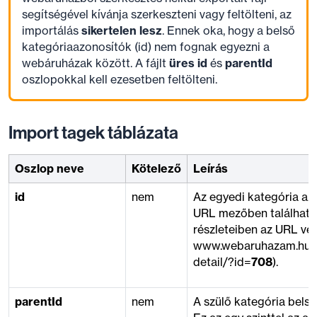
segítségével kívánja szerkeszteni vagy feltölteni, az
importálás
sikertelen lesz
. Ennek oka, hogy a belső
kategóriaazonosítók (id) nem fognak egyezni a
webáruházak között. A fájlt
üres id
és
parentId
oszlopokkal kell ezesetben feltölteni.
Import tagek táblázata
Oszlop neve
Kötelező
Leírás
id
nem
Az egyedi kategória az
URL mezőben található 
részleteiben az URL vég
www.webaruhazam.hu/a
detail/?id=
708
).
parentId
nem
A szülő kategória bels