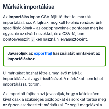
Márkák importálása
Az
Importálás
lapon CSV-fájlt tölthet fel márkák
importálásához. A fájlnak meg kell felelnie rendszerünk
specifikációinak – az oszlopneveknek pontosan meg kell
egyeznie az elvárt nevekkel, és a CSV-fájlban
pontosvesszőt
kell használni elválasztóként.
;
Javasoljuk az
exportfájl
használatát mintaként az
importáláshoz.
Új márkákat hozhat létre a meglévő márkák
importálásával vagy frissítésével. A márkákat nem lehet
importálással törölni.
Az importált fájlban azt javasoljuk, hogy a kötelezően
kívül csak a szükséges oszlopokat és sorokat tartsa meg
az éppen szerkesztett márkákkal. Ez segít megelőzni a