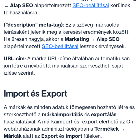
→ Alap SEO
alapértelmezett
SEO-beállításai
kerülnek
felhasználásra.
("description" meta-tag)
: Ez a szöveg márkaoldal
leírásaként jelenik meg a keresési eredmények között.
Ha üresen hagyja, akkor a
Marketing → Alap SEO
alapértelmezett
SEO-beállításai
lesznek érvényesek.
URL-cím
: A márka URL-címe általában automatikusan
jön létre a névből. Itt manuálisan szerkesztheti saját
ízlése szerint.
Import és Export
A márkák és minden adatuk tömegesen hozható létre és
szerkeszthető a
márkaimportálás
és
exportálás
használatával. A márkaimport és -export elérhető az Ön
webáruházának adminisztrációjában a
Termékek →
Márkák
alatt az
Export
és
Import
füleken.