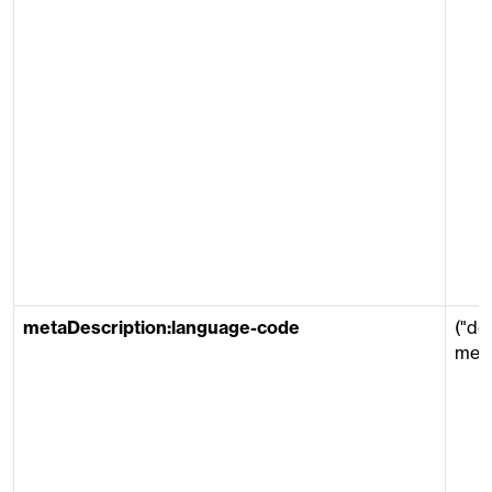
metaDescription:language-code
("de
meta