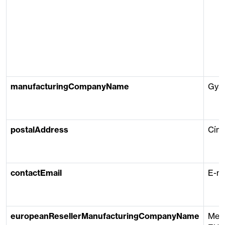
manufacturingCompanyName
Gyá
postalAddress
Cím
contactEmail
E-ma
europeanResellerManufacturingCompanyName
Meg