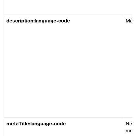
description:language-code
Márk
metaTitle:language-code
Név (
meta