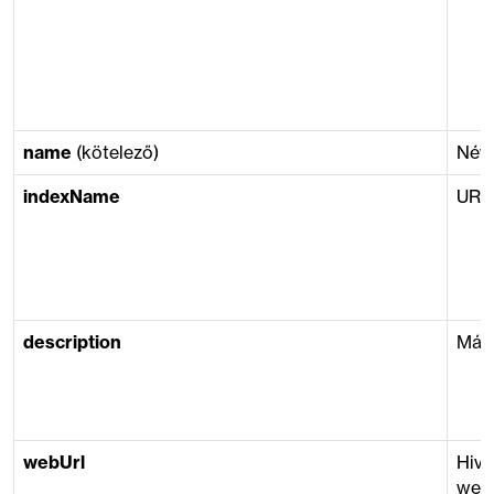
name
(kötelező)
Név
indexName
URL
description
Márk
webUrl
Hiva
web