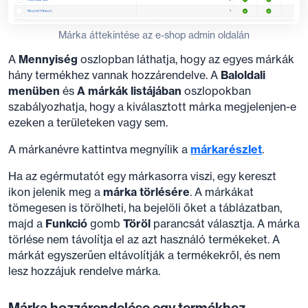
Márka áttekintése az e-shop admin oldalán
A
Mennyiség
oszlopban láthatja, hogy az egyes márkák
hány termékhez vannak hozzárendelve. A
Baloldali
menüben
és
A márkák listájában
oszlopokban
szabályozhatja, hogy a kiválasztott márka megjelenjen-e
ezeken a területeken vagy sem.
A márkanévre kattintva megnyílik a
márkarészlet
.
Ha az egérmutatót egy márkasorra viszi, egy kereszt
ikon jelenik meg a
márka törlésére
. A márkákat
tömegesen is törölheti, ha bejelöli őket a táblázatban,
majd a
Funkció
gomb
Töröl
parancsát választja. A márka
törlése nem távolítja el az azt használó termékeket. A
márkát egyszerűen eltávolítják a termékekről, és nem
lesz hozzájuk rendelve márka.
Márka hozzárendelése egy termékhez