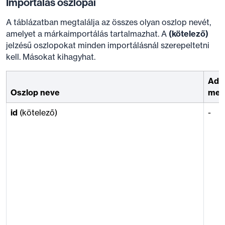
Importálás oszlopai
A táblázatban megtalálja az összes olyan oszlop nevét,
amelyet a márkaimportálás tartalmazhat. A
(kötelező)
jelzésű oszlopokat minden importálásnál szerepeltetni
kell. Másokat kihagyhat.
Adm
Oszlop neve
meg
id
(kötelező)
-