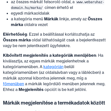
az összes márkát felsoroló oldal, a
www.webaruhaz-
címen érhető el
domain.hu/marka/
egyedi márkaoldalak
a kategória menü
Márkák
linkje, amely az
Összes
márka
oldalra vezet
Elérhetőség
: Ezzel a beállítással korlátozhatja az
Összes márka
oldal láthatóságát csak a bejelentkezett
vagy be nem jelentkezett ügyfelekre.
Kibővített megjelenítés a kategóriák menüjében
: Ha
kiválasztja, az egyes márkák megjelenhetnek a
kategóriamenüben. A
kategórián
belüli
kategóriamenüben (az oldalsávban vagy a láblécben) a
márkák azonnal kibontva jelennek meg, míg a
főmenüben
a márkák legördülő menüben jelennek meg.
Ehhez a
Megjelenítés
opciót is be kell jelölni.
Márkák megjelenítése a termékadatok között