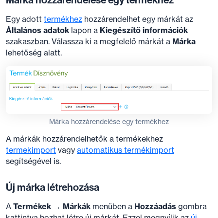
Egy adott
termékhez
hozzárendelhet egy márkát az
Általános adatok
lapon a
Kiegészítő információk
szakaszban. Válassza ki a megfelelő márkát a
Márka
lehetőség alatt.
Márka hozzárendelése egy termékhez
A márkák hozzárendelhetők a termékekhez
termekimport
vagy
automatikus termékimport
segítségével is.
Új márka létrehozása
A
Termékek → Márkák
menüben a
Hozzáadás
gombra
kattintva hozhat létre új márkát. Ezzel megnyílik az
új