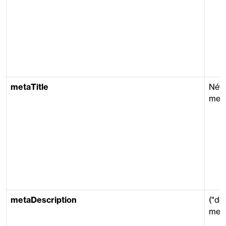
metaTitle
Név (
meta
metaDescription
("de
meta